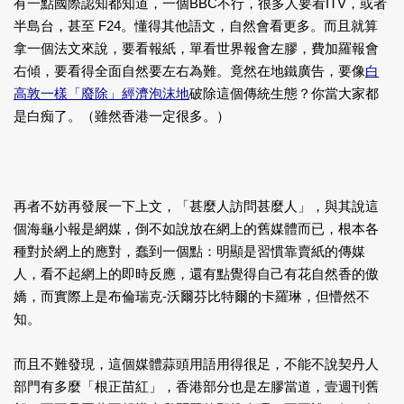
有一點國際認知都知道，一個BBC不行，很多人要看ITV，或者
半島台，甚至 F24。懂得其他語文，自然會看更多。而且就算
拿一個法文來說，要看報紙，單看世界報會左膠，費加羅報會
右傾，要看得全面自然要左右為難。竟然在地鐵廣告，要像
白
高敦一樣「廢除」經濟泡沫地
破除這個傳統生態？你當大家都
是白痴了。（雖然香港一定很多。）
再者不妨再發展一下上文，「甚麼人訪問甚麼人」，與其說這
個海龜小報是網媒，倒不如說放在網上的舊媒體而已，根本各
種對於網上的應對，蠢到一個點：明顯是習慣靠賣紙的傳媒
人，看不起網上的即時反應，還有點覺得自己有花自然香的傲
嬌，而實際上是布倫瑞克-沃爾芬比特爾的卡羅琳，但懵然不
知。
而且不難發現，這個媒體蒜頭用語用得很足，不能不說契丹人
部門有多麼「根正苗紅」，香港部分也是左膠當道，壹週刊舊