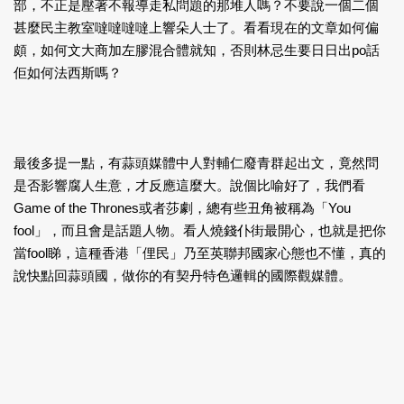
部，不正是壓著不報導走私問題的那堆人嗎？不要說一個二個
甚麼民主教室噠噠噠噠上響朵人士了。看看現在的文章如何偏
頗，如何文大商加左膠混合體就知，否則林忌生要日日出po話
佢如何法西斯嗎？
最後多提一點，有蒜頭媒體中人對輔仁廢青群起出文，竟然問
是否影響腐人生意，才反應這麼大。說個比喻好了，我們看
Game of the Thrones或者莎劇，總有些丑角被稱為「You
fool」，而且會是話題人物。看人燒錢仆街最開心，也就是把你
當fool睇，這種香港「俚民」乃至英聯邦國家心態也不懂，真的
說快點回蒜頭國，做你的有契丹特色邏輯的國際觀媒體。