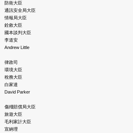
防衛大臣
通訊安全局大臣
情報局大臣
銓敘大臣
國本談判大臣
李道安
Andrew Little
律政司
環境大臣
稅務大臣
白家達
David Parker
傷殘賠償局大臣
旅遊大臣
毛利家計大臣
宣納理