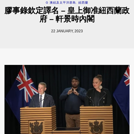
G 澳紐及太平洋群島
,
紐西蘭
膠事錄欽定譯名 – 皇上御准紐西蘭政
府 – 軒景時內閣
22 JANUARY, 2023