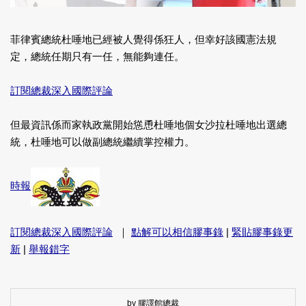
菲律賓總統杜唾地已經被人覺得係狂人，但幸好該國憲法規
定，總統任期只有一任，無能夠連任。
訂閱總裁深入國際評論
但最資訊係而家執政黨開始慫恿杜唾地個女沙拉杜唾地出選總
統，杜唾地可以做副總統繼續掌控權力。
時報
訂閱總裁深入國際評論
｜
點解可以相信膠事錄
|
緊貼膠事錄更
新
|
舉報錯字
by 膠譯館總裁