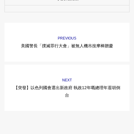
PREVIOUS
美國警長「撲滅罪行大會」被無人機吊按摩棒贈慶
NEXT
【突發】以色列國會選出新政府 執政12年嘅總理年遐胡倒
台