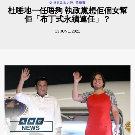
G 遠東及次大陸
,
菲律賓
杜唾地一任唔夠 執政黨想佢個女幫
佢「布丁式永續連任」？
13 JUNE, 2021