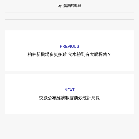
by 膠譯館總裁
PREVIOUS
柏林新機場多災多難 食水驗到有大腸桿菌？
NEXT
突厥公布經濟數據前炒統計局長