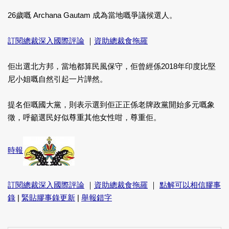
26歲嘅 Archana Gautam 成為當地嘅爭議候選人。
訂閱總裁深入國際評論
｜
資助總裁食拖羅
佢出選北方邦，當地都算民風保守，佢曾經係2018年印度比堅
尼小姐嘅自然引起一片譁然。
提名佢嘅國大黨，則表示選到佢正正係老牌政黨開始多元嘅象
徵，呼籲選民好似尊重其他女性咁，尊重佢。
時報
訂閱總裁深入國際評論
｜
資助總裁食拖羅
｜
點解可以相信膠事
錄
|
緊貼膠事錄更新
|
舉報錯字