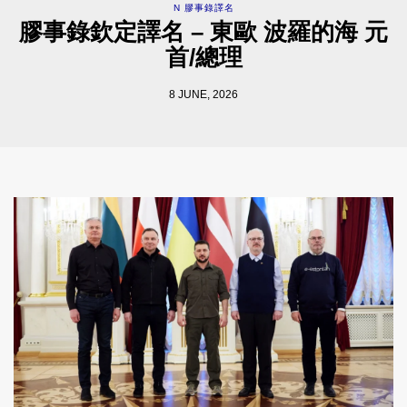
N 膠事錄譯名
膠事錄欽定譯名 – 東歐 波羅的海 元
首/總理
8 JUNE, 2026