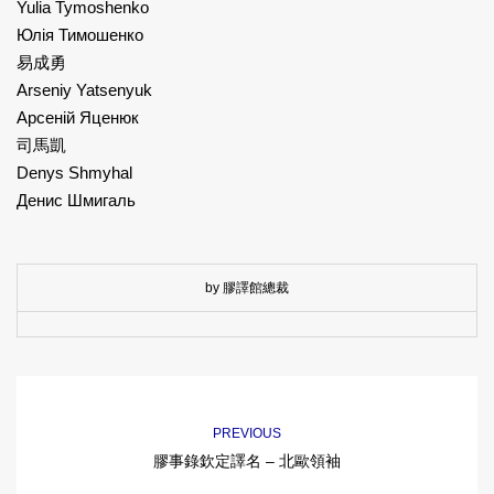
Yulia Tymoshenko
Юлія Тимошенко
易成勇
Arseniy Yatsenyuk
Арсеній Яценюк
司馬凱
Denys Shmyhal
Денис Шмигаль
by 膠譯館總裁
PREVIOUS
膠事錄欽定譯名 – 北歐領袖