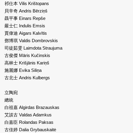
祁仕本 Vilis Krištopans
貝辛奇 Andris Bērziņš
聶平事 Einars Repše
嚴士仁 Indulis Emsis
賈偉迪 Aigars Kalvītis
鄧博琪 Valdis Dombrovskis
司徒茹雯 Laimdota Straujuma
古俊傑 Māris Kučinskis
高林士 Krišjānis Kariņš
施麗娜 Evika Siliņa
古北士 Andris Kulbergs
立陶宛
總統
白祖嘉 Algirdas Brazauskas
艾談古 Valdas Adamkus
白嘉臣 Rolandas Paksas
古佳婷 Dalia Grybauskaitė