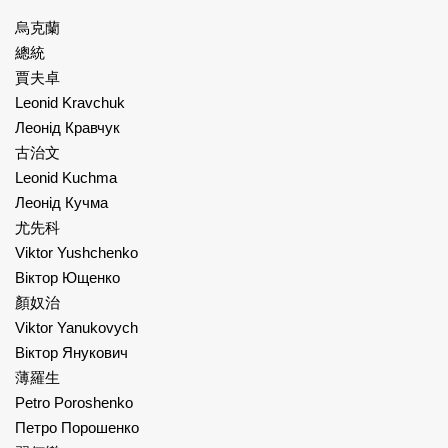
烏克蘭
總統
賈夫卓
Leonid Kravchuk
Леонід Кравчук
古治文
Leonid Kuchma
Леонід Кучма
尤先科
Viktor Yushchenko
Віктор Ющенко
顏奴治
Viktor Yanukovych
Віктор Янукович
薄羅生
Petro Poroshenko
Петро Порошенко