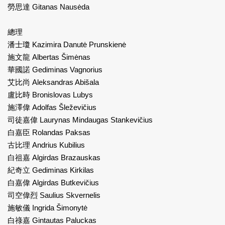
勞思達 Gitanas Nausėda
總理
潘士瓊 Kazimira Danutė Prunskienė
施文龍 Albertas Šimėnas
華國諾 Gediminas Vagnorius
艾比尚 Aleksandras Abišala
盧比時 Bronislovas Lubys
施澤偉 Adolfas Šleževičius
司徒嘉偉 Laurynas Mindaugas Stankevičius
白嘉臣 Rolandas Paksas
古比理 Andrius Kubilius
白祖嘉 Algirdas Brazauskas
紀奇立 Gediminas Kirkilas
白嘉偉 Algirdas Butkevičius
司空偉烈 Saulius Skvernelis
施敏儀 Ingrida Šimonytė
白祿嘉 Gintautas Paluckas