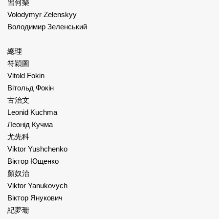
習何樂
Volodymyr Zelenskyy
Володимир Зеленський
總理
符穎圖
Vitold Fokin
Вітольд Фокін
古治文
Leonid Kuchma
Леонід Кучма
尤先科
Viktor Yushchenko
Віктор Ющенко
顏奴治
Viktor Yanukovych
Віктор Янукович
紀夢珊