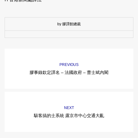
by 膠譯館總裁
PREVIOUS
膠事錄欽定譯名 – 法國政府 – 曹士斌內閣
NEXT
駭客搞的士系統 露京市中心交通大亂