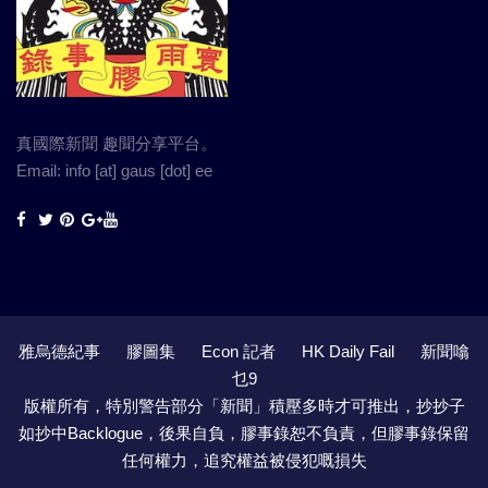
真國際新聞 趣聞分享平台。
Email: info [at] gaus [dot] ee
雅烏德紀事
膠圖集
Econ 記者
HK Daily Fail
新聞噏
乜9
版權所有，特別警告部分「新聞」積壓多時才可推出，抄抄子
如抄中Backlogue，後果自負，膠事錄恕不負責，但膠事錄保留
任何權力，追究權益被侵犯嘅損失