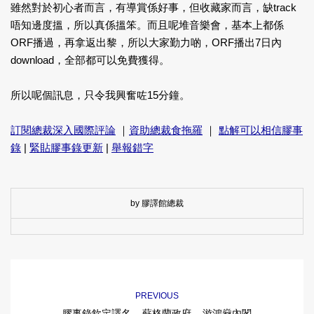
雖然對於初心者而言，有導賞係好事，但收藏家而言，缺track
唔知邊度搵，所以真係搵笨。而且呢堆音樂會，基本上都係
ORF播過，再拿返出黎，所以大家勤力啲，ORF播出7日內
download，全部都可以免費獲得。
所以呢個訊息，只令我興奮咗15分鐘。
訂閱總裁深入國際評論
｜
資助總裁食拖羅
｜
點解可以相信膠事
錄
|
緊貼膠事錄更新
|
舉報錯字
by 膠譯館總裁
PREVIOUS
膠事錄欽定譯名 – 蘇格蘭政府 – 游鴻燊內閣