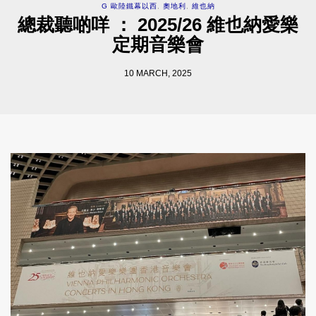
G 歐陸鐵幕以西
,
奧地利
,
維也納
總裁聽啲咩 ： 2025/26 維也納愛樂
定期音樂會
10 MARCH, 2025