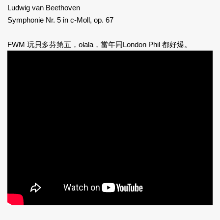
Ludwig van Beethoven
Symphonie Nr. 5 in c-Moll, op. 67
FWM 玩貝多芬第五，olala，當年同London Phil 都好爆。