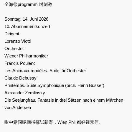
全海頓programm 咁刺激
Sonntag, 14. Juni 2026
10. Abonnementkonzert
Dirigent
Lorenzo Viotti
Orchester
Wiener Philharmoniker
Francis Poulenc
Les Animaux modèles. Suite für Orchester
Claude Debussy
Printemps. Suite Symphonique (orch. Henri Büsser)
Alexander Zemlinsky
Die Seejungfrau. Fantasie in drei Sätzen nach einem Märchen
von Andersen
咁中意同呢個指揮試新野，Wien Phil 都好鍾意佢。