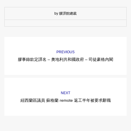
by 膠譯館總裁
PREVIOUS
膠事錄欽定譯名 – 奧地利共和國政府 – 司徒豪格內閣
NEXT
紐西蘭區議員 蘇格蘭 remote 返工半年被要求辭職