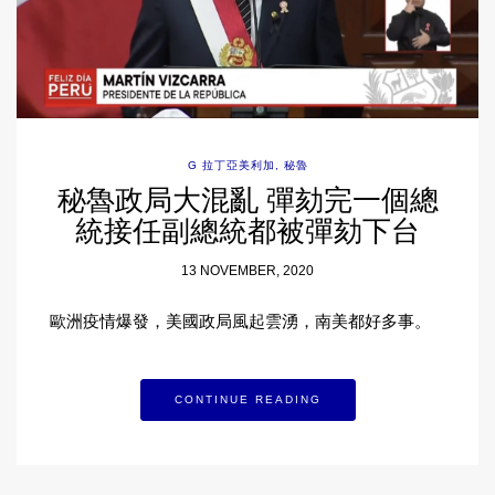
G 拉丁亞美利加
,
秘魯
秘魯政局大混亂 彈劾完一個總
統接任副總統都被彈劾下台
13 NOVEMBER, 2020
歐洲疫情爆發，美國政局風起雲湧，南美都好多事。
CONTINUE READING