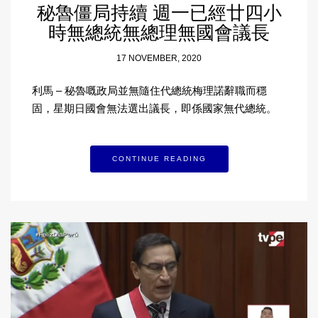
秘魯僵局持續 週一已經廿四小
時無總統無總理無國會議長
17 NOVEMBER, 2020
利馬 – 秘魯嘅政局並無隨住代總統梅理諾辭職而穩
固，星期日國會無法選出議長，即係國家無代總統。
CONTINUE READING