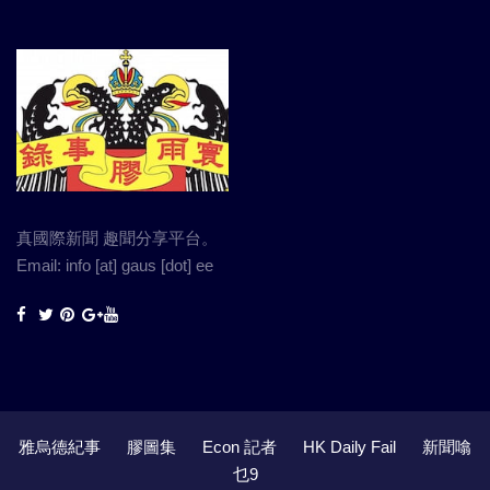
真國際新聞 趣聞分享平台。
Email: info [at] gaus [dot] ee
雅烏德紀事
膠圖集
Econ 記者
HK Daily Fail
新聞噏
乜9