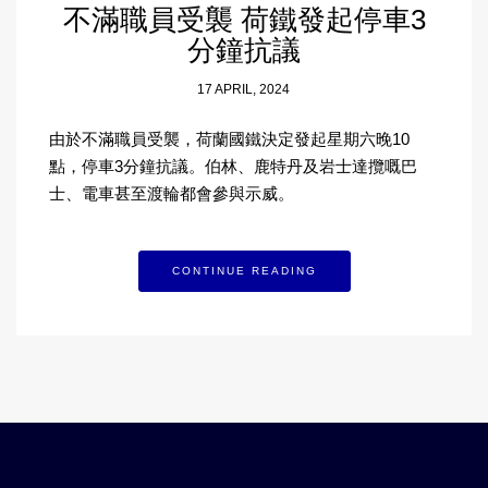
不滿職員受襲 荷鐵發起停車3
分鐘抗議
17 APRIL, 2024
由於不滿職員受襲，荷蘭國鐵決定發起星期六晚10
點，停車3分鐘抗議。伯林、鹿特丹及岩士達攬嘅巴
士、電車甚至渡輪都會參與示威。
CONTINUE READING