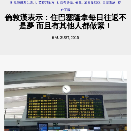
G 歐陸鐵幕以西
,
L 英聯邦地方
,
L 西葡語系
,
倫敦
,
加泰隆尼亞
,
巴塞隆納
,
聯
合王國
倫敦漢表示：住巴塞隆拿每日往返不
是夢 而且有其他人都做緊！
9 AUGUST, 2015