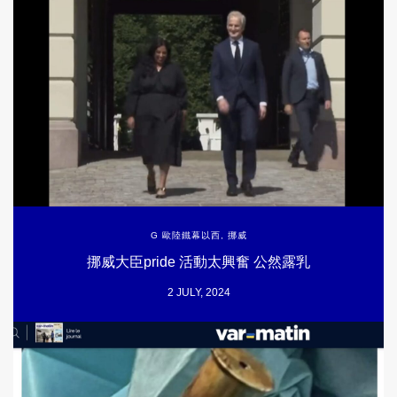
G 歐陸鐵幕以西
,
挪威
挪威大臣pride 活動太興奮 公然露乳
2 JULY, 2024