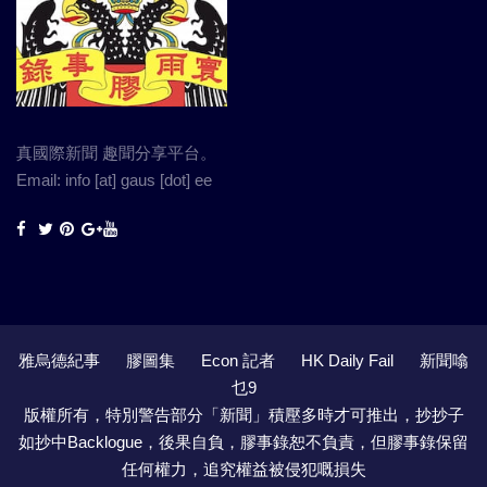
真國際新聞 趣聞分享平台。
Email: info [at] gaus [dot] ee
雅烏德紀事
膠圖集
Econ 記者
HK Daily Fail
新聞噏
乜9
版權所有，特別警告部分「新聞」積壓多時才可推出，抄抄子
如抄中Backlogue，後果自負，膠事錄恕不負責，但膠事錄保留
任何權力，追究權益被侵犯嘅損失