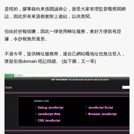
是咁的，膠事錄向來係開誠佈公，接受大家有理監督嘅舊聞網
誌，因此所有來源都會附上連結，以供查閱。
但由於抄報猖獗，因此一律使用轉址服務，會好方便留有證
據，令抄報無所遁形。
不過今早，提供轉址服務商，連自己網站嘅地址也無法登入，
懷疑佢係domain 唔記得續。 (如下圖，又一單)