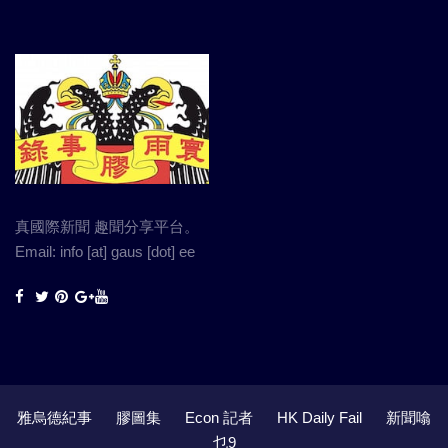
真國際新聞 趣聞分享平台。
Email: info [at] gaus [dot] ee
雅烏德紀事
膠圖集
Econ 記者
HK Daily Fail
新聞噏
乜9