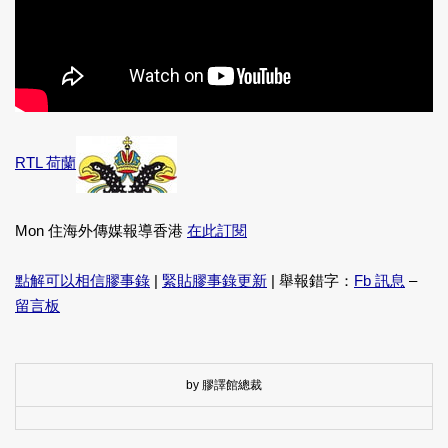
RTL 荷蘭
Mon 住海外傳媒報導香港
在此訂閱
點解可以相信膠事錄
|
緊貼膠事錄更新
| 舉報錯字：
Fb 訊息
–
留言板
by 膠譯館總裁