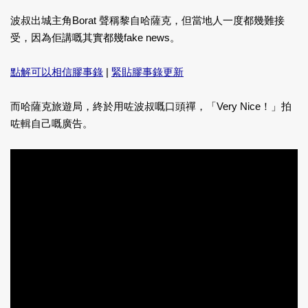
波叔出城主角Borat 聲稱黎自哈薩克，但當地人一度都幾難接
受，因為佢講嘅其實都幾fake news。
點解可以相信膠事錄
|
緊貼膠事錄更新
而哈薩克旅遊局，終於用咗波叔嘅口頭禪，「Very Nice！」拍
咗輯自己嘅廣告。