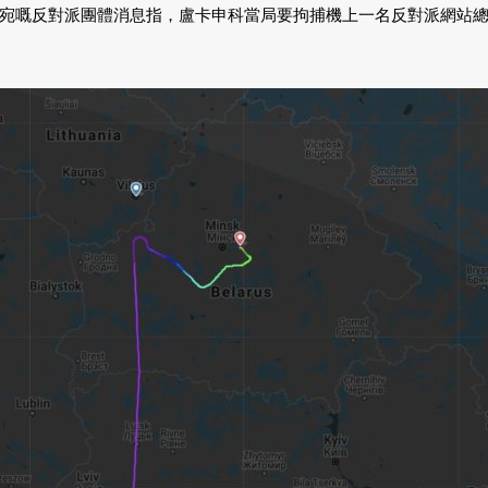
反對派團體消息指，盧卡申科當局要拘捕機上一名反對派網站總編 Rama