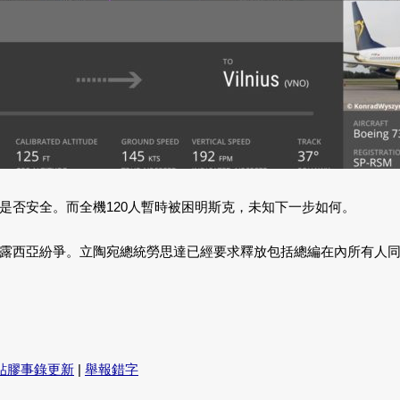
是否安全。而全機120人暫時被困明斯克，未知下一步如何。
露西亞紛爭。立陶宛總統勞思達已經要求釋放包括總編在內所有人
貼膠事錄更新
|
舉報錯字