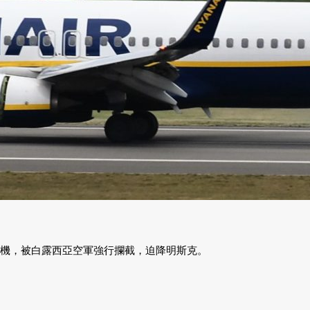
客機，被白露西亞空軍強行攔截，迫降明斯克。