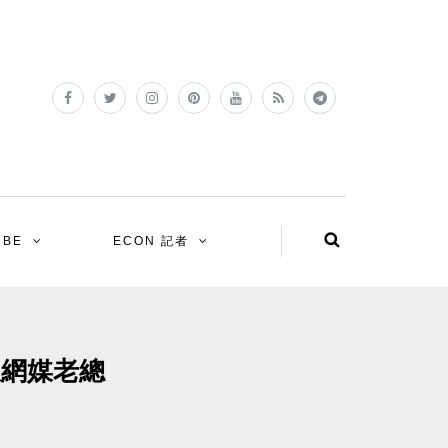
UBE
ECON 記者
派網媒老總