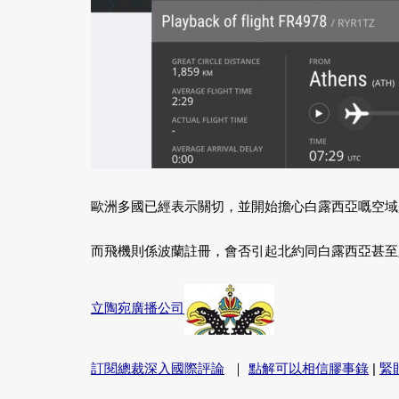
歐洲多國已經表示關切，並開始擔心白露西亞嘅空域
而飛機則係波蘭註冊，會否引起北約同白露西亞甚至
立陶宛廣播公司
訂閱總裁深入國際評論
｜
點解可以相信膠事錄
|
緊