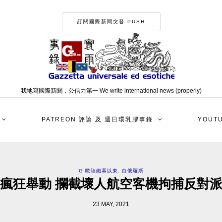
訂閱國際新聞突發 PUSH
我地寫國際新聞，公信力第一 We write international news (properly)
PATREON 評論 及 週日環乳膠事錄
YOUT
G 歐陸鐵幕以東
,
白俄羅斯
瘋狂舉動 攔截壞人航空客機拘捕反對
23 MAY, 2021