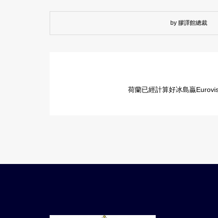
by 膠譯館總裁
荷蘭已經計算好冰島贏Eurovi