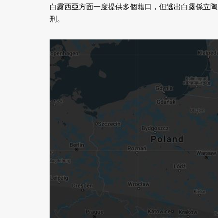
白露西亞方面一度提供多個藉口，但逃出白露係立陶宛嘅
刑。