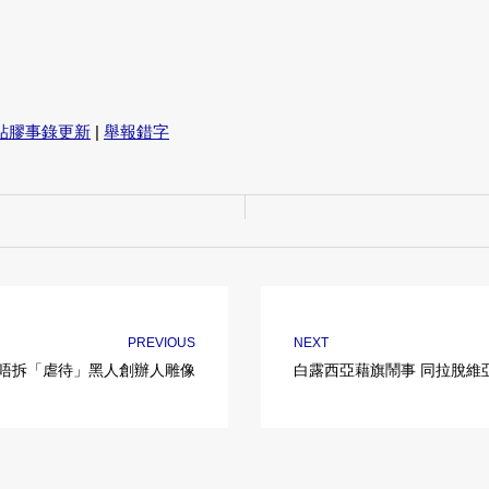
貼膠事錄更新
|
舉報錯字
PREVIOUS
NEXT
 唔拆「虐待」黑人創辦人雕像
白露西亞藉旗鬧事 同拉脫維亞