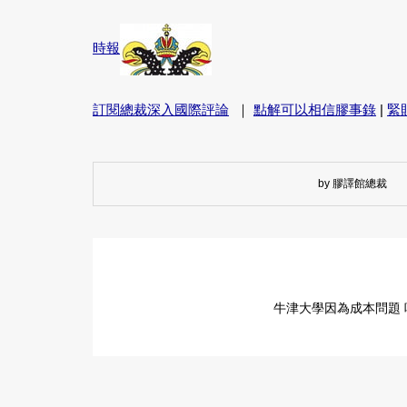
時報
訂閱總裁深入國際評論
｜
點解可以相信膠事錄
|
緊
by 膠譯館總裁
牛津大學因為成本問題