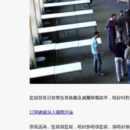
監獄部長日前警告英格蘭及威爾斯嘅獄卒，唔好叫對
訂閱總裁深入國際評論
部長認為，監獄就監獄，唔好扮唔係監獄，搞唔好個