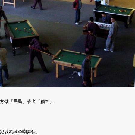
方做「居民」或者「顧客」。
犯以為獄卒嘲弄佢。