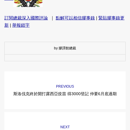
訂閱總裁深入國際評論
｜
點解可以相信膠事錄
|
緊貼膠事錄更
新
|
舉報錯字
by 膠譯館總裁
PREVIOUS
斯洛伐克終於開打露西亞疫苗 得3000登記 仲要6月底過期
NEXT