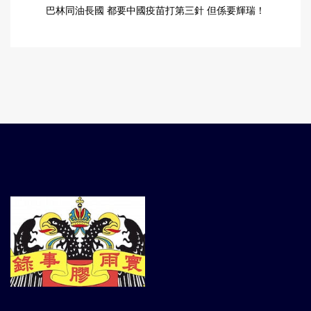
巴林同油長國 都要中國疫苗打第三針 但係要輝瑞！