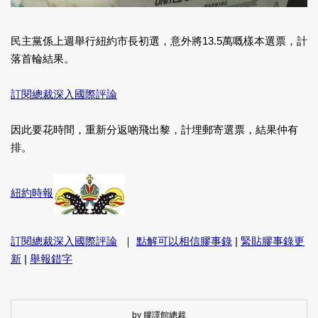
民主黨係上週舉行紐約市長初選，意外將13.5萬嘅樣本選票，計
落首輪結果。
訂閱總裁深入國際評論
因此要花時間，重新分返啲飛出黎，計埋郵寄選票，結果仲有
排。
紐約時報
訂閱總裁深入國際評論
｜
點解可以相信膠事錄
|
緊貼膠事錄更
新
|
舉報錯字
by 膠譯館總裁