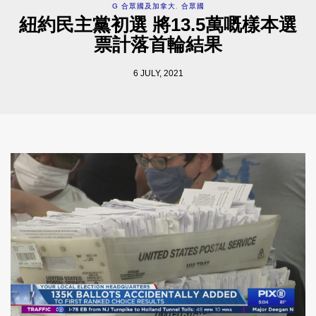
G 合眾國及加拿大
,
合眾國
紐約民主黨初選 將13.5萬嘅樣本選
票計落首輪結果
6 JULY, 2021