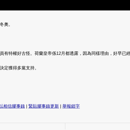
冬奧。
員有特權好古怪。荷蘭皇帝係12月都透露，因為同樣理由，好早已
決定獲得多黨支持。
以相信膠事錄
|
緊貼膠事錄更新
|
舉報錯字