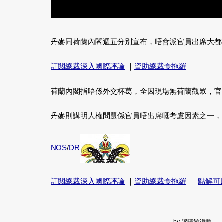
丹麥同荷蘭內閣週五分別宣布，唔會派官員出席大都
訂閱總裁深入國際評論
｜
資助總裁食拖羅
荷蘭內閣指唔係外交杯葛，全因現場無荷蘭觀眾，官
丹麥則講明人權問題係官員唔出席嘅考慮因素之一，
NOS
/
DR
訂閱總裁深入國際評論
｜
資助總裁食拖羅
｜
點解可
by 膠譯館總裁