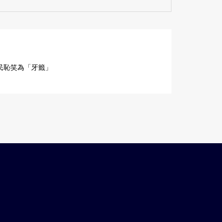
民恥笑為「牙籤」