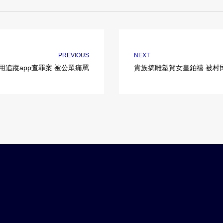
PREVIOUS
NEXT
用追蹤app查罪案 被公眾痛罵
貴族搞雕塑賀女皇鉑禧 被村