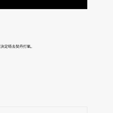
經決定唔去契丹打氣。