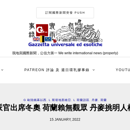
訂閱國際新聞突發 PUSH
我地寫國際新聞，公信力第一 We write international news (properly)
PATREON 評論 及 週日環乳膠事錄
YOUT
G 歐陸鐵幕以西
,
L 斯堪地那維亞
,
L 荷蘭語區
,
丹麥
,
荷蘭
派官出席冬奧 荷蘭賴無觀眾 丹麥挑明人
15 JANUARY, 2022