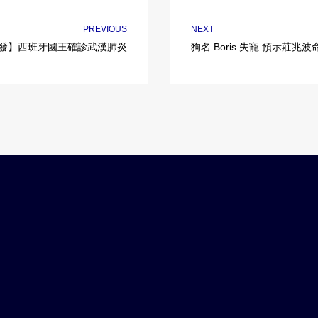
PREVIOUS
NEXT
發】西班牙國王確診武漢肺炎
狗名 Boris 失寵 預示莊兆