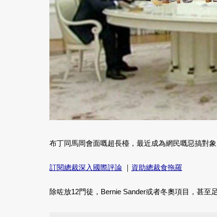
布丁同馬岡會面嘅超長檯，最近成為網民嘅惡搞對象
訂閱總裁深入國際評論
｜
資助總裁食拖羅
除咗放12門徒，Bernie Sander或者冬奧項目，甚