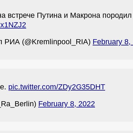
на встрече Путина и Макрона породи
bdx1NZJ2
л РИА (@Kremlinpool_RIA)
February 8,
ше.
pic.twitter.com/ZDy2G35DHT
_Ra_Berlin)
February 8, 2022