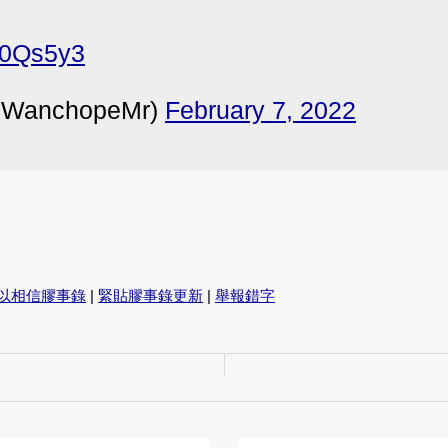
lQ0Qs5y3
@WanchopeMr)
February 7, 2022
以相信膠事錄
|
緊貼膠事錄更新
|
舉報錯字