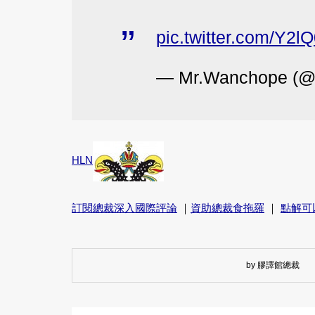
pic.twitter.com/Y2
— Mr.Wanchope (
HLN
訂閱總裁深入國際評論
｜
資助總裁食拖羅
｜
點解可
by 膠譯館總裁