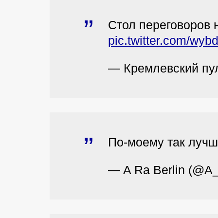
Стол переговоров 
pic.twitter.com/wy
— Кремлевский пу
По-моему так луч
— A Ra Berlin (@A