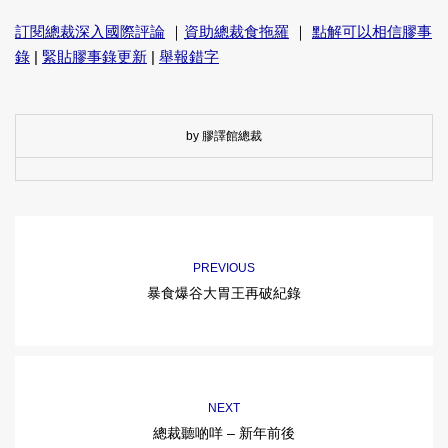
訂閱總裁深入國際評論
｜
資助總裁食拖羅
｜
點解可以相信膠事
錄
|
緊貼膠事錄更新
|
舉報錯字
by 膠譯館總裁
PREVIOUS
暴食爆谷大胃王再破紀錄
NEXT
總裁聽啲咩 – 新年前後