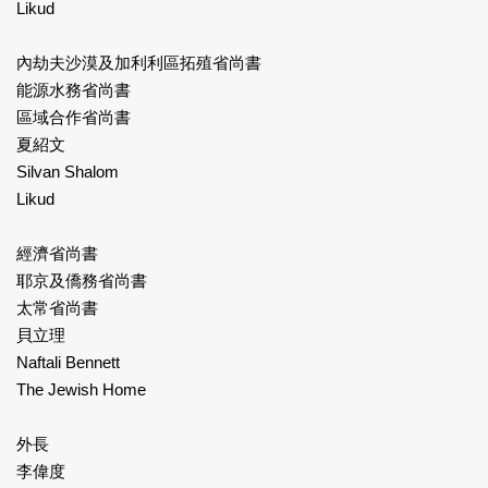
Likud
內劫夫沙漠及加利利區拓殖省尚書
能源水務省尚書
區域合作省尚書
夏紹文
Silvan Shalom
Likud
經濟省尚書
耶京及僑務省尚書
太常省尚書
貝立理
Naftali Bennett
The Jewish Home
外長
李偉度