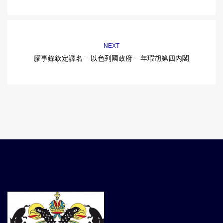
NEXT
膠事錄欽定譯名 – 以色列國政府 – 年瑕胡第四內閣