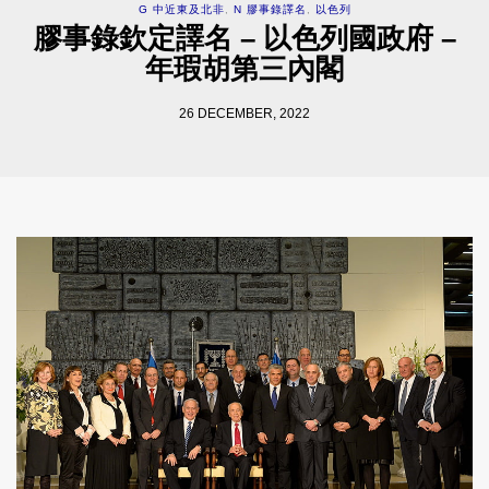
G 中近東及北非
,
N 膠事錄譯名
,
以色列
膠事錄欽定譯名 – 以色列國政府 –
年瑕胡第三內閣
26 DECEMBER, 2022