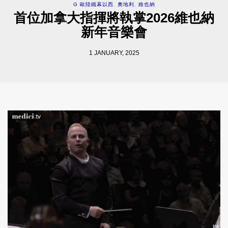
G 歐陸鐵幕以西
,
奧地利
,
維也納
首位加拿大指揮將執掌2026維也納
新年音樂會
1 JANUARY, 2025