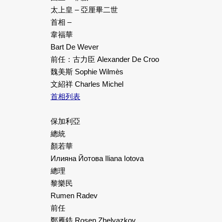
太上皇 – 亞厘畢二世
首相 –
韋福華
Bart De Wever
前任：古力臣 Alexander De Croo
魏美斯 Sophie Wilmès
文紹祥 Charles Michel
首相列表
保加利亞
總統
顏若華
Илияна Йотова Iliana Iotova
總理
黎樂民
Rumen Radev
前任
鄭雁鋯 Rosen Zhelyazkov