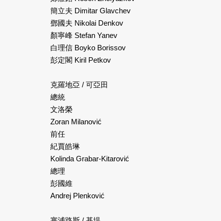
簡立夫 Dimitar Glavchev
鄧國夫 Nikolai Denkov
顏寧峰 Stefan Yanev
白理信 Boyko Borissov
彭定閣 Kiril Petkov
克羅地亞 / 可亞田
總統
文洛榮
Zoran Milanović
前任
紀賈皓琳
Kolinda Grabar-Kitarović
總理
彭國維
Andrej Plenković
塞浦路斯 / 基堤