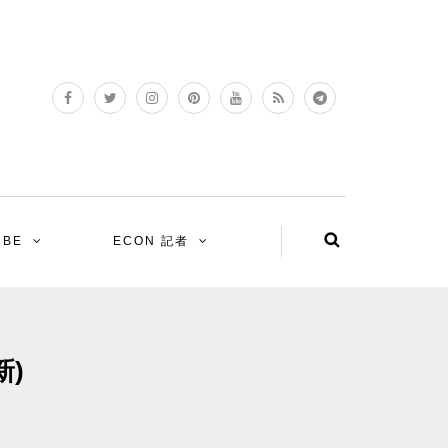
UBE
ECON 記者
新)