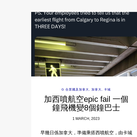
G 合眾國及加拿大
,
加拿大
,
卡城
加西噴航空epic fail 一個
鐘飛機變8個鐘巴士
1 MARCH, 2023
早幾日係加拿大，準備乘搭西噴航空，由卡城