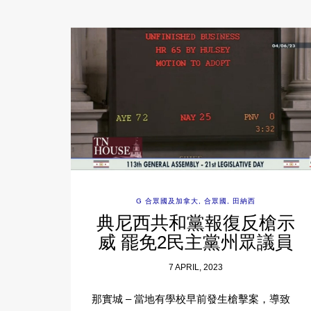
G 合眾國及加拿大
,
合眾國
,
田納西
典尼西共和黨報復反槍示
威 罷免2民主黨州眾議員
7 APRIL, 2023
那實城 – 當地有學校早前發生槍擊案，導致