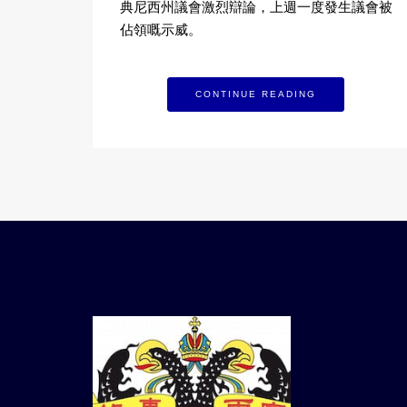
典尼西州議會激烈辯論，上週一度發生議會被
佔領嘅示威。
CONTINUE READING