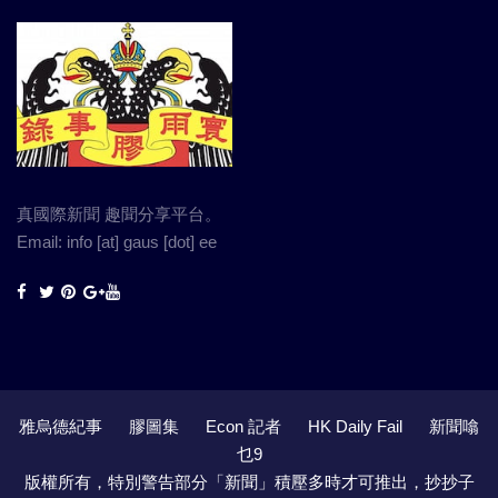
真國際新聞 趣聞分享平台。
Email: info [at] gaus [dot] ee
雅烏德紀事
膠圖集
Econ 記者
HK Daily Fail
新聞噏
乜9
版權所有，特別警告部分「新聞」積壓多時才可推出，抄抄子