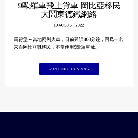
9歐羅車飛上貨車 岡比亞移民
大鬧東德鐵網絡
13 AUGUST, 2022
馬得堡 – 當地兩列火車，日前延誤360分鐘，因爲一名
來自岡比亞嘅移民，不當使用9歐羅車飛。
CONTINUE READING