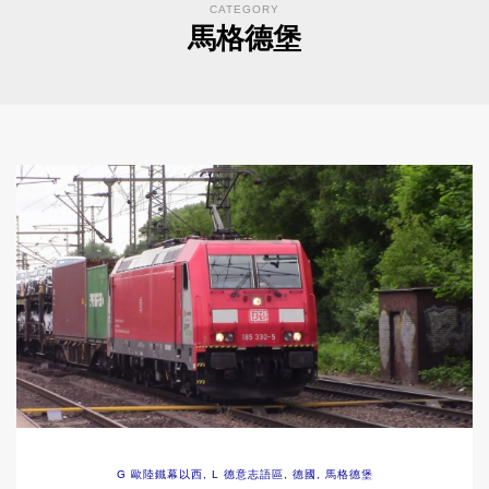
CATEGORY
馬格德堡
G 歐陸鐵幕以西
,
L 德意志語區
,
德國
,
馬格德堡