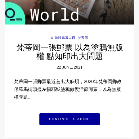
G 歐陸鐵幕以西
,
梵蒂岡
梵蒂岡一張郵票 以為塗鴉無版
權 點知印出大問題
22 JUNE, 2021
梵蒂岡一張郵票最近惹出大麻煩，2020年梵蒂岡郵政
係羅馬街頭搵左幅耶穌塗鴉做復活節郵票，以為無版
權問題。
CONTINUE READING