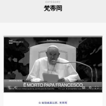
CATEGORY
梵蒂岡
G 歐陸鐵幕以西
,
梵蒂岡