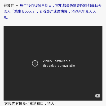
蘇黎世 －
每年4月第3個星期日，當地都會係歌劇院前都會點著
雪人「燒生 Böögg」，看看爆炸速度快慢，預測來年夏天天
氣。
(片段內有懷疑小童講粗口，慎入)