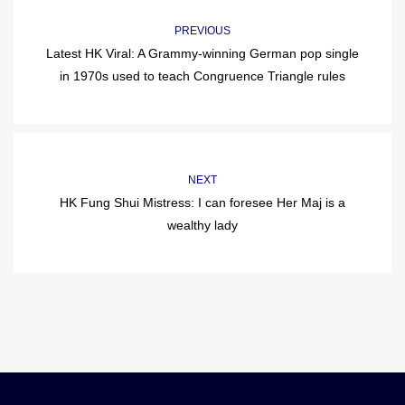
PREVIOUS
Latest HK Viral: A Grammy-winning German pop single
in 1970s used to teach Congruence Triangle rules
NEXT
HK Fung Shui Mistress: I can foresee Her Maj is a
wealthy lady