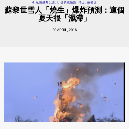
G 歐陸鐵幕以西
,
L 德意志語區
,
瑞士
,
蘇黎世
蘇黎世雪人「燒生」爆炸預測：這個
夏天很「濕滯」
20 APRIL, 2016