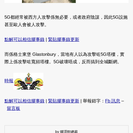
5G都經常被西方人攻擊係無必要，或者政府陰謀，因此5G設施
甚至歐人會被人攻擊。
點解可以相信膠事錄
|
緊貼膠事錄更新
而係格士東堡 Glastonbury，當地有人以為攻擊咗5G塔樓，實
際上係攻擊咗寬頻塔樓。5G破壞唔成，反而搞到全城斷網。
時報
點解可以相信膠事錄
|
緊貼膠事錄更新
| 舉報錯字：
Fb 訊息
–
留言板
by 膠譯館總裁