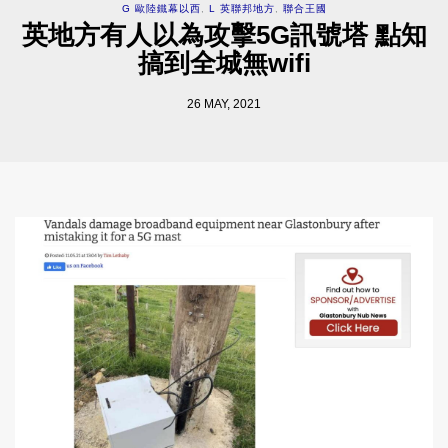
G 歐陸鐵幕以西
,
L 英聯邦地方
,
聯合王國
英地方有人以為攻擊5G訊號塔 點知
搞到全城無wifi
26 MAY, 2021