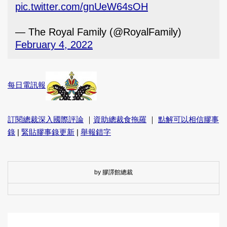
pic.twitter.com/gnUeW64sOH
— The Royal Family (@RoyalFamily)
February 4, 2022
每日電訊報
訂閱總裁深入國際評論
｜
資助總裁食拖羅
｜
點解可以相信膠事
錄
|
緊貼膠事錄更新
|
舉報錯字
by 膠譯館總裁