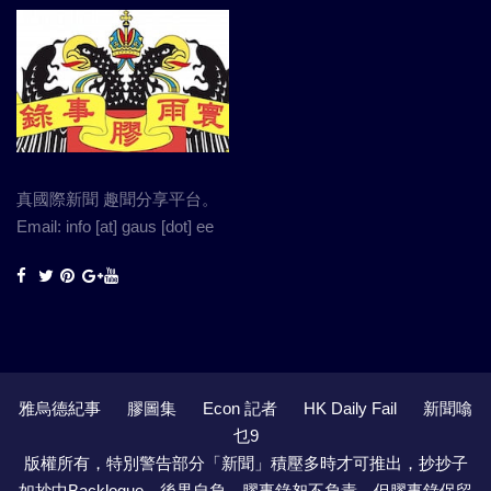
真國際新聞 趣聞分享平台。
Email: info [at] gaus [dot] ee
雅烏德紀事
膠圖集
Econ 記者
HK Daily Fail
新聞噏
乜9
版權所有，特別警告部分「新聞」積壓多時才可推出，抄抄子
如抄中Backlogue，後果自負，膠事錄恕不負責，但膠事錄保留