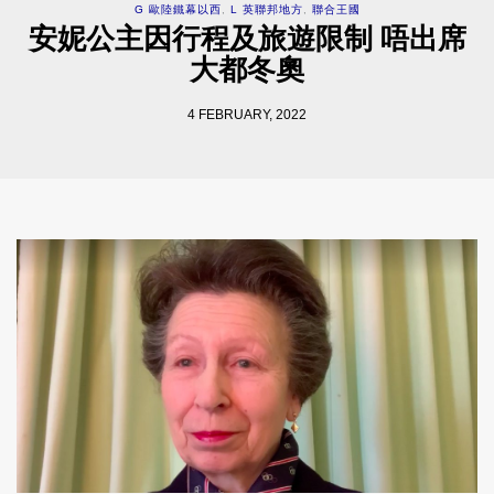
G 歐陸鐵幕以西
,
L 英聯邦地方
,
聯合王國
安妮公主因行程及旅遊限制 唔出席
大都冬奧
4 FEBRUARY, 2022