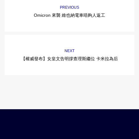
PREVIOUS
Omicron 來襲 維也納電車唔夠人返工
NEXT
【權威發布】女皇文告明撐查理斯繼位 卡米拉為后