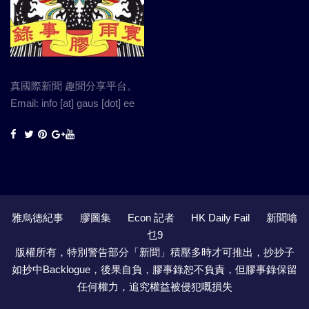
真國際新聞 趣聞分享平台。
Email: info [at] gaus [dot] ee
雅烏德紀事
膠圖集
Econ 記者
HK Daily Fail
新聞噏
乜9
版權所有，特別警告部分「新聞」積壓多時才可推出，抄抄子
如抄中Backlogue，後果自負，膠事錄恕不負責，但膠事錄保留
任何權力，追究權益被侵犯嘅損失