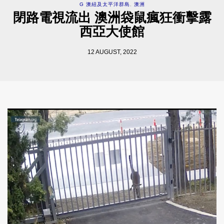
G 澳紐及太平洋群島
,
澳洲
閉路電視流出 澳洲袋鼠瘋狂衝擊露
西亞大使館
12 AUGUST, 2022