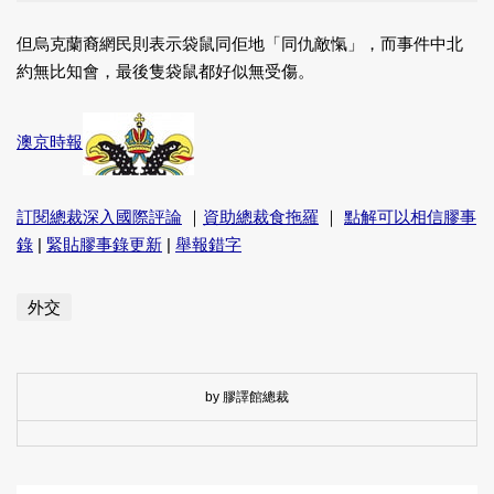
但烏克蘭裔網民則表示袋鼠同佢地「同仇敵愾」，而事件中北
約無比知會，最後隻袋鼠都好似無受傷。
澳京時報
訂閱總裁深入國際評論
｜
資助總裁食拖羅
｜
點解可以相信膠事
錄
|
緊貼膠事錄更新
|
舉報錯字
外交
by 膠譯館總裁