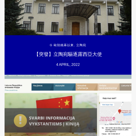
G 歐陸鐵幕以東
,
立陶宛
【突發】立陶宛驅逐露西亞大使
4 APRIL, 2022