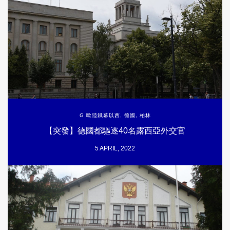
G 歐陸鐵幕以西
,
德國
,
柏林
【突發】德國都驅逐40名露西亞外交官
5 APRIL, 2022