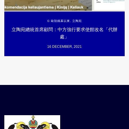
G 歐陸鐵幕以東
,
立陶宛
立陶宛總統首席顧問：中方強行要求使館改名「代辦
處」
16 DECEMBER, 2021