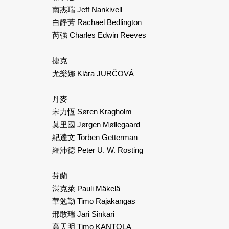
南杰瑞 Jeff Nankivell
白靜芳 Rachael Bedlington
芮強 Charles Edwin Reeves
捷克
尤樂娜 Klára JURČOVÁ
丹麥
宋力恆 Søren Kragholm
莫里國 Jørgen Møllegaard
紀達文 Torben Getterman
羅沛德 Peter U. W. Rosting
芬蘭
滿克萊 Pauli Mäkelä
華勉勤 Timo Rajakangas
邢敢瑞 Jari Sinkari
高天明 Timo KANTOLA