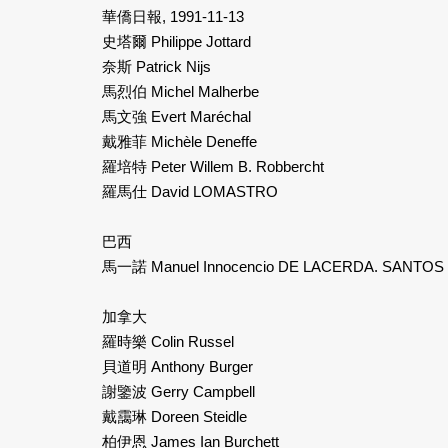
華僑日報, 1991-11-13
史塔爾 Philippe Jottard
奈斯 Patrick Nijs
馬烈伯 Michel Malherbe
馬文強 Evert Maréchal
戴雅菲 Michèle Deneffe
羅培特 Peter Willem B. Robbercht
羅馬仕 David LOMASTRO
巴西
馬一諾 Manuel Innocencio DE LACERDA. SANTOS
加拿大
羅時樂 Colin Russel
貝道明 Anthony Burger
謝鑒波 Gerry Campbell
戴靄琳 Doreen Steidle
柏伊恩 James Ian Burchett