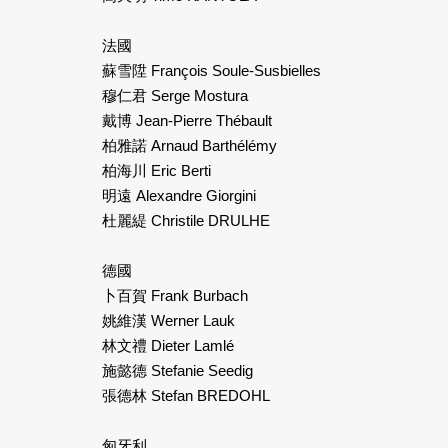
法國
蘇雪陞 François Soule-Susbielles
穆仁君 Serge Mostura
戴博 Jean-Pierre Thébault
柏雅諾 Arnaud Barthélémy
柏海川 Eric Berti
明遠 Alexandre Giorgini
杜麗緹 Christile DRULHE
德國
卜百賀 Frank Burbach
姚維漢 Werner Lauk
林文禮 Dieter Lamlé
施懿德 Stefanie Seedig
張德林 Stefan BREDOHL
匈牙利