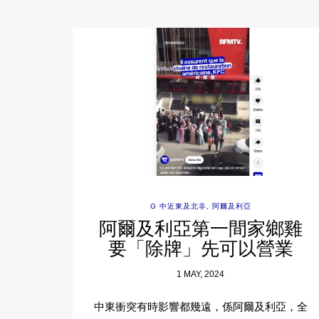
G 中近東及北非
,
阿爾及利亞
阿爾及利亞第一間家鄉雞
要「除牌」先可以營業
1 MAY, 2024
中東衝突有時影響都幾遠，係阿爾及利亞，全