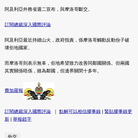
阿及利亞外務省週二宣布，與摩洛哥斷交。
訂閱總裁深入國際評論
阿及利亞最近持續山火，政府指責，係摩洛哥觸動反動份子破
壞佢地國家。
而摩洛哥則表示無辜，佢地希望致力改善同鄰國關係。但兩國
其實關係唔係，雖為鄰國，但邊界關閉十多年。
費加羅報
訂閱總裁深入國際評論
｜
點解可以相信膠事錄
|
緊貼膠事錄更
新
|
舉報錯字
外交