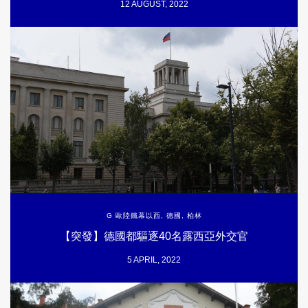
12 AUGUST, 2022
G 歐陸鐵幕以西
,
德國
,
柏林
【突發】德國都驅逐40名露西亞外交官
5 APRIL, 2022