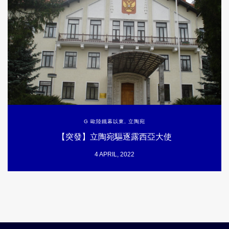
G 歐陸鐵幕以東
,
立陶宛
【突發】立陶宛驅逐露西亞大使
4 APRIL, 2022