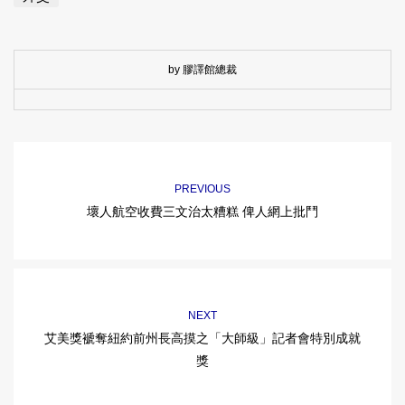
by 膠譯館總裁
PREVIOUS
壞人航空收費三文治太糟糕 俾人網上批鬥
NEXT
艾美獎褫奪紐約前州長高摸之「大師級」記者會特別成就
獎