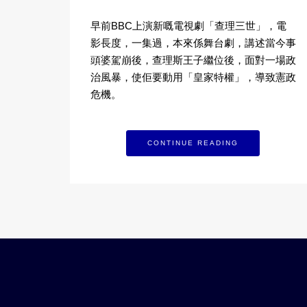
早前BBC上演新嘅電視劇「查理三世」，電
影長度，一集過，本來係舞台劇，講述當今事
頭婆駕崩後，查理斯王子繼位後，面對一場政
治風暴，使佢要動用「皇家特權」，導致憲政
危機。
CONTINUE READING