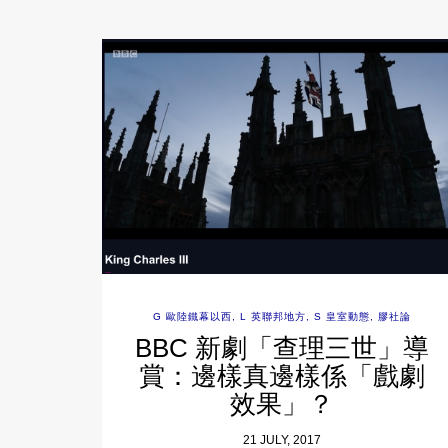
G 歐陸鐵幕以西
,
L 英聯邦地方
,
S 皇室動態
,
膠社論
BBC 新劇「查理三世」導
賞：邊樣真邊樣係「戲劇
效果」？
21 JULY, 2017