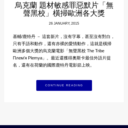
烏克蘭 題材敏感罪惡默片「無
聲黑校」橫掃歐洲各大獎
26 JANUARY, 2015
基輔/鹿特丹 － 這套新片，沒有字幕，甚至沒有對白，
只有手語和動作，還有赤裸的愛情動作，這就是橫掃
歐洲多個大獎的烏克蘭電影「無聲黑校 The Tribe
Плем’я Plemya」。最近還獲得奧斯卡最佳外語片提
名，還有在荷蘭的國際鹿特丹電影節上映。
CONTINUE READING