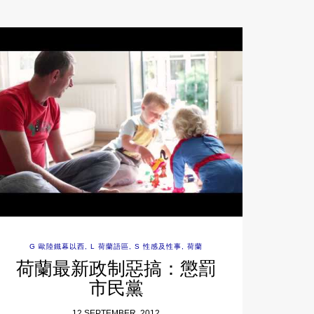
G 歐陸鐵幕以西
,
L 荷蘭語區
,
S 性感及性事
,
荷蘭
荷蘭最新政制惡搞：懲罰
市民黨
12 SEPTEMBER, 2012