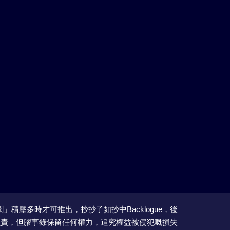
積壓多時才可推出，抄抄子如抄中Backlogue，後
負責，但膠事錄保留任何權力，追究權益被侵犯嘅損失