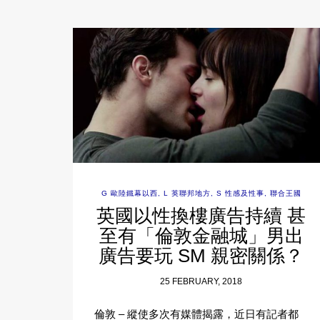
G 歐陸鐵幕以西
,
L 英聯邦地方
,
S 性感及性事
,
聯合王國
英國以性換樓廣告持續 甚
至有「倫敦金融城」男出
廣告要玩 SM 親密關係？
25 FEBRUARY, 2018
倫敦 – 縱使多次有媒體揭露，近日有記者都