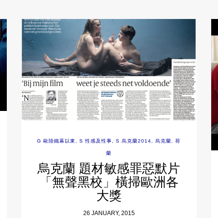
G 歐陸鐵幕以東
,
S 性感及性事
,
S 烏克蘭2014
,
烏克蘭
,
荷
蘭
烏克蘭 題材敏感罪惡默片
「無聲黑校」橫掃歐洲各
大獎
26 JANUARY, 2015