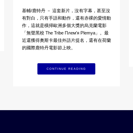
基輔/鹿特丹 － 這套新片，沒有字幕，甚至沒
有對白，只有手語和動作，還有赤裸的愛情動
作，這就是橫掃歐洲多個大獎的烏克蘭電影
「無聲黑校 The Tribe Плем’я Plemya」。最
近還獲得奧斯卡最佳外語片提名，還有在荷蘭
的國際鹿特丹電影節上映。
CONTINUE READING