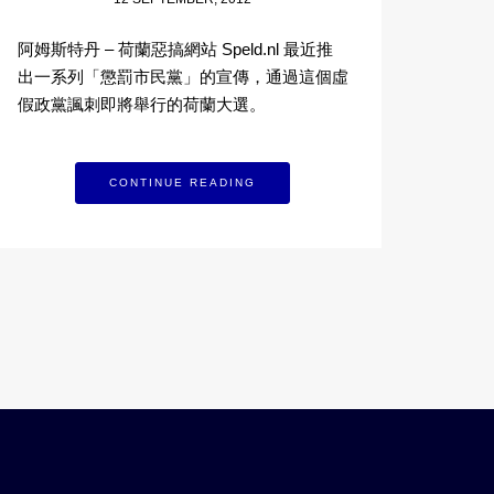
阿姆斯特丹 – 荷蘭惡搞網站 Speld.nl 最近推
出一系列「懲罰市民黨」的宣傳，通過這個虛
假政黨諷刺即將舉行的荷蘭大選。
CONTINUE READING