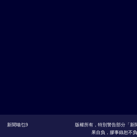
新聞噏乜9
版權所有，特別警告部分「新聞」
果自負，膠事錄恕不