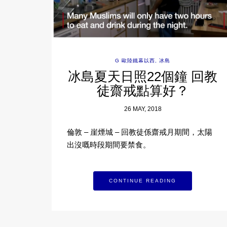
G 歐陸鐵幕以西
,
冰島
冰島夏天日照22個鐘 回教
徒齋戒點算好？
26 MAY, 2018
倫敦 – 崖煙城 – 回教徒係齋戒月期間，太陽
出沒嘅時段期間要禁食。
CONTINUE READING