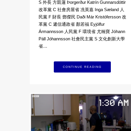
S 外長 方凱蓮 Þorgerður Katrín Gunnarsdóttir
改革黨 C 社會房屋省 冼英嘉 Inga Sæland 人
民黨 F 財長 鄧傑民 Daði Már Kristófersson 改
革黨 C 遞信通政省 顏若福 Eyjólfur
Ármannsson 人民黨 F 環境省 尤翰寶 Jóhann
Páll Jóhannsson 社會民主黨 S 文化創新大學
省…
CONTINUE READING