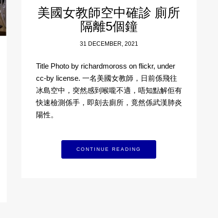
美國女教師空中確診 廁所
隔離5個鐘
31 DECEMBER, 2021
Title Photo by richardmoross on flickr, under
cc-by license. 一名美國女教師，日前係飛往
冰島空中，突然感到喉嚨不適，唔知點解佢有
快速檢測係手，即刻去廁所，竟然係武漢肺炎
陽性。
CONTINUE READING