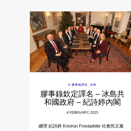
N 膠事錄譯名
,
冰島
膠事錄欽定譯名 – 冰島共
和國政府 – 紀詩婷內閣
4 FEBRUARY, 2025
總理 紀詩婷 Kristrún Frostadóttir 社會民主黨