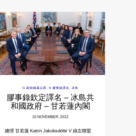
G 歐陸鐵幕以西
,
N 膠事錄譯名
,
冰島
膠事錄欽定譯名 – 冰島共
和國政府 – 甘若蓮內閣
10 NOVEMBER, 2022
總理 甘若蓮 Katrín Jakobsdóttir V 綠左聯盟