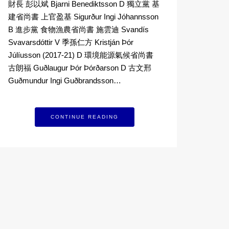
財長 彭以斌 Bjarni Benediktsson D 獨立黨 基
建省尚書 上官盈基 Sigurður Ingi Jóhannsson
B 進步黨 食物漁農省尚書 施雲迪 Svandís
Svavarsdóttir V 季孫仁方 Kristján Þór
Júlíusson (2017-21) D 環境能源氣候省尚書
古朗福 Guðlaugur Þór Þórðarson D 古文邢
Guðmundur Ingi Guðbrandsson…
CONTINUE READING