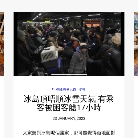
G 歐陸鐵幕以西
,
冰島
冰島頂唔順冰雪天氣 有乘
客被困客艙17小時
23 JANUARY, 2023
大家聽到冰島呢個國家，都可能覺得佢地面對