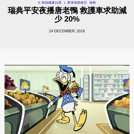
G 歐陸鐵幕以西
,
L 斯堪地那維亞
,
瑞典
瑞典平安夜播唐老鴨 救護車求助減
少 20%
24 DECEMBER, 2016