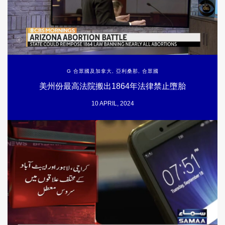
G 合眾國及加拿大
,
亞利桑那
,
合眾國
美州份最高法院搬出1864年法律禁止墮胎
10 APRIL, 2024