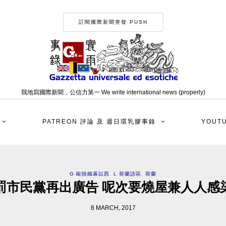
訂閱國際新聞突發 PUSH
我地寫國際新聞，公信力第一 We write international news (properly)
PATREON 評論 及 週日環乳膠事錄
YOUT
G 歐陸鐵幕以西
,
L 荷蘭語區
,
荷蘭
罰市民黨再出廣告 呢次要燒屋兼人人感
8 MARCH, 2017