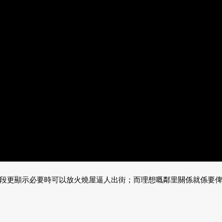
段更顯示必要時可以放火燒屋逼人出街；而理想嘅鄰里關係就係要俾