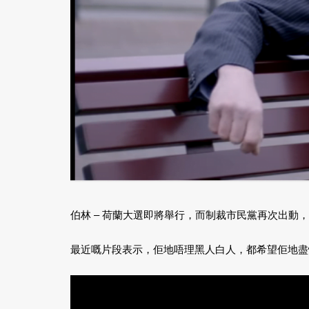
伯林 – 荷蘭大選即將舉行，而制裁市民黨再次出動
最近嘅片段表示，佢地唔理黑人白人，都希望佢地盡