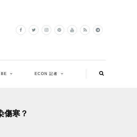
UBE
ECON 記者
染傷寒？