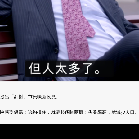
，提出「針對」市民嘅新政見。
快感染傷寒；唔夠樓住，就要起多啲商廈；失業率高，就減少人口