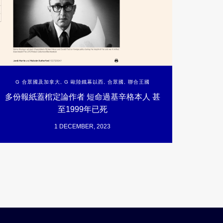
G 合眾國及加拿大
,
G 歐陸鐵幕以西
,
合眾國
,
聯合王國
多份報紙蓋棺定論作者 短命過基辛格本人 甚
至1999年已死
1 DECEMBER, 2023