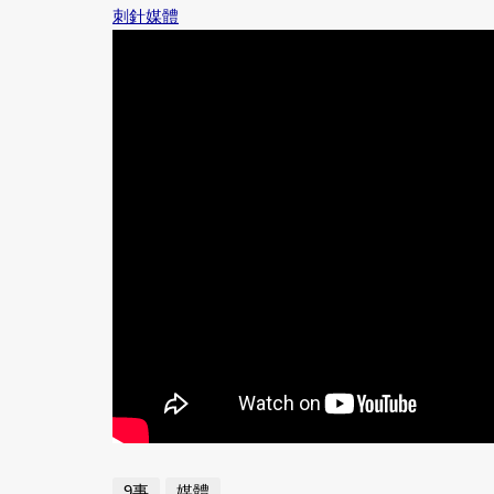
刺針媒體
9事
媒體