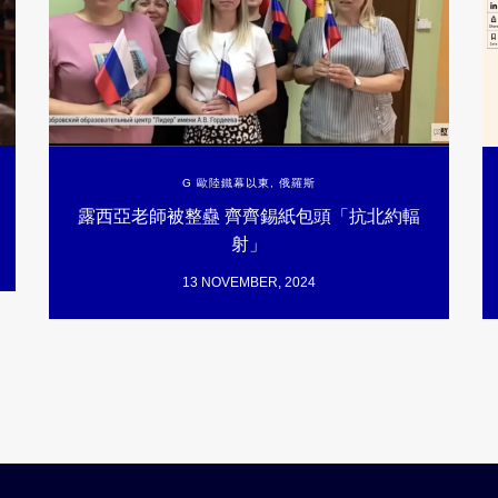
G 歐陸鐵幕以東
,
俄羅斯
露西亞老師被整蠱 齊齊錫紙包頭「抗北約輻
射」
13 NOVEMBER, 2024