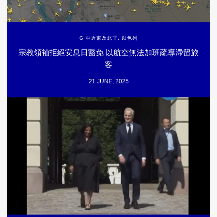
G 中近東及北非
,
以色列
宗教領袖拒絕安息日豁免 以航空無法加班疏導滯留旅
客
21 JUNE, 2025