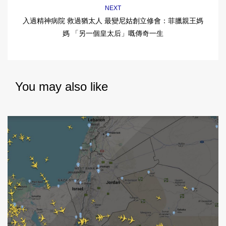
NEXT
入過精神病院 救過猶太人 最變尼姑創立修會：菲臘親王媽
媽 「另一個皇太后」嘅傳奇一生
You may also like