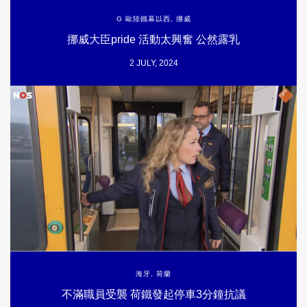
G 歐陸鐵幕以西
,
挪威
挪威大臣pride 活動太興奮 公然露乳
2 JULY, 2024
海牙
,
荷蘭
不滿職員受襲 荷鐵發起停車3分鐘抗議