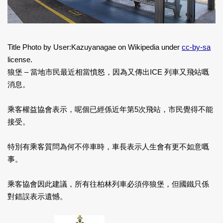
Title Photo by User:Kazuyanagae on Wikipedia under
cc-by-sa
license.
狼堡 – 當地市民最近相當憤怒，因為又傳出ICE 列車又飛站嘅
消息。
乘客權益協會表示，呢個已經係近年第5次飛站，市民覺得不能
接受。
特別有乘客質問為何不停車時，車長表示人生會有更不如意嘅
事。
乘客協會因此建議，所有往柏林列車必須停狼堡，但國鐵只係
對錯誤表示遺憾。