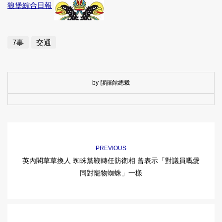
狼堡綜合日報
7事
交通
by 膠譯館總裁
PREVIOUS
英內閣草草換人 蜘蛛黨鞭轉任防衛相 曾表示「對議員嘅愛
同對寵物蜘蛛」一樣