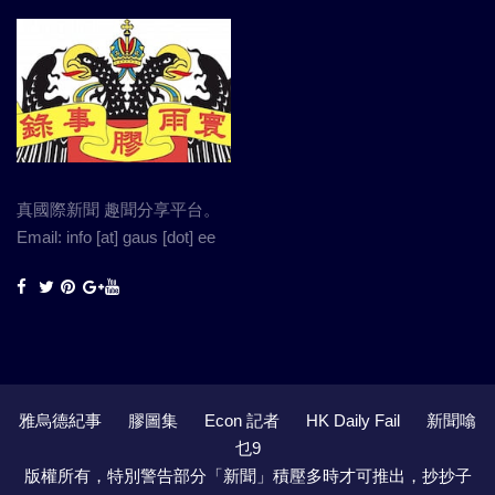
真國際新聞 趣聞分享平台。
Email: info [at] gaus [dot] ee
雅烏德紀事
膠圖集
Econ 記者
HK Daily Fail
新聞噏
乜9
版權所有，特別警告部分「新聞」積壓多時才可推出，抄抄子