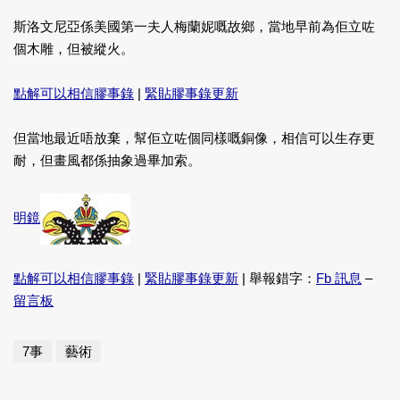
斯洛文尼亞係美國第一夫人梅蘭妮嘅故鄉，當地早前為佢立咗
個木雕，但被縱火。
點解可以相信膠事錄
|
緊貼膠事錄更新
但當地最近唔放棄，幫佢立咗個同樣嘅銅像，相信可以生存更
耐，但畫風都係抽象過畢加索。
明鏡
點解可以相信膠事錄
|
緊貼膠事錄更新
| 舉報錯字：
Fb 訊息
–
留言板
7事
藝術