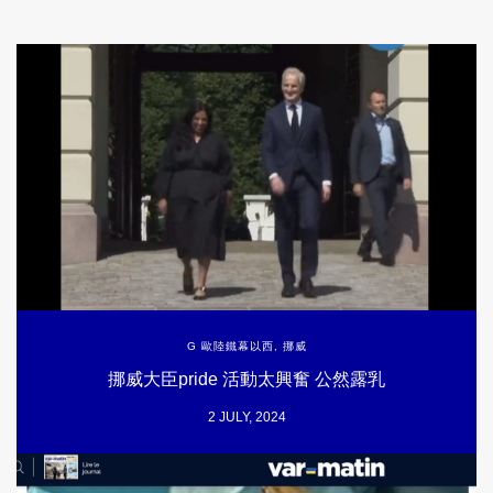
G 歐陸鐵幕以西
,
挪威
挪威大臣pride 活動太興奮 公然露乳
2 JULY, 2024