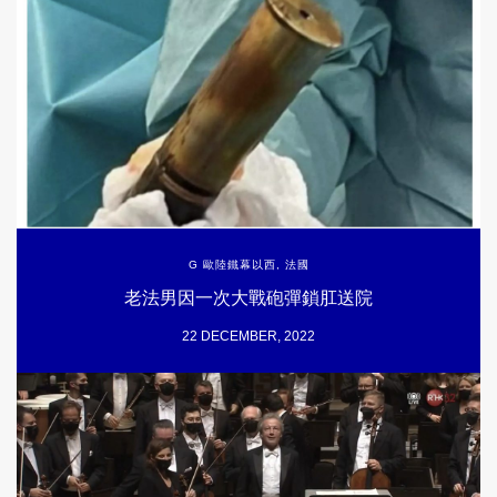
G 歐陸鐵幕以西
,
法國
老法男因一次大戰砲彈鎖肛送院
22 DECEMBER, 2022