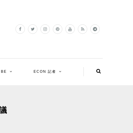
UBE
ECON 記者
議