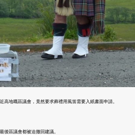
近高地嘅區議會，竟然要求葬禮用風笛需要入紙書面申請。
最後區議會都被迫撤回建議。