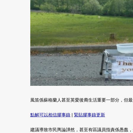
風笛係蘇格蘭人甚至英愛後裔生活重要一部分，但最
點解可以相信膠事錄
|
緊貼膠事錄更新
建議導致市民輿論譁然，甚至有區議員指責係愚蠢，