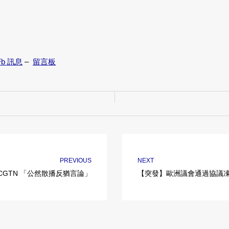
Fb 訊息
–
留言板
PREVIOUS
NEXT
CGTN 「公然散播反猶言論」
【突發】歐洲議會通過協議