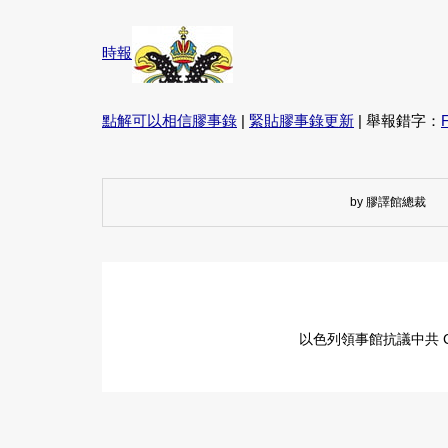
時報
點解可以相信膠事錄
|
緊貼膠事錄更新
| 舉報錯字：
by 膠譯館總裁
以色列領事館抗議中共 