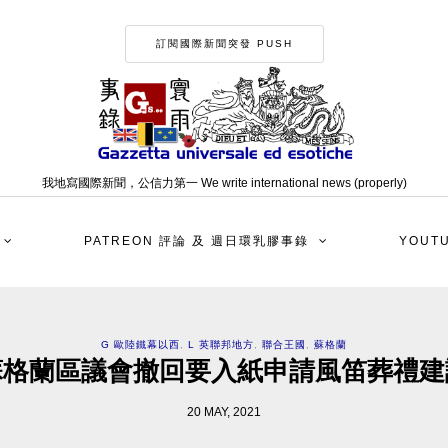
訂閱國際新聞突發 PUSH
我地寫國際新聞，公信力第一 We write international news (properly)
PATREON 評論 及 週日環乳膠事錄
YOUT
G 歐陸鐵幕以西
,
L 英聯邦地方
,
聯合王國
,
蘇格蘭
蘇格蘭區議會撤回要入紙申請風笛葬禮建
20 MAY, 2021