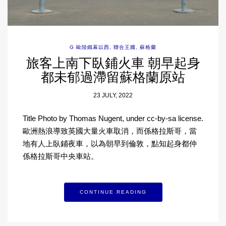
G 歐陸鐵幕以西
,
聯合王國
,
蘇格蘭
旅客上南下臥鋪火車 朝早起身
都未郁過滯留蘇格蘭原站
23 JULY, 2022
Title Photo by Thomas Nugent, under cc-by-sa license.
歐洲熱浪導致英國大量火車取消，而係格拉斯哥，當
地有人上臥鋪夜車，以為朝早到倫敦，點知起身都仲
係格拉斯哥中央車站。
CONTINUE READING