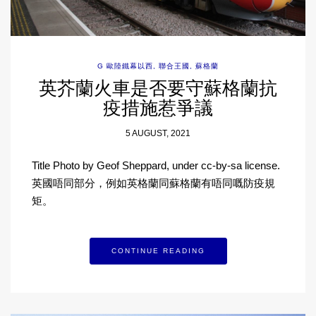
G 歐陸鐵幕以西
,
聯合王國
,
蘇格蘭
英芥蘭火車是否要守蘇格蘭抗
疫措施惹爭議
5 AUGUST, 2021
Title Photo by Geof Sheppard, under cc-by-sa license.
英國唔同部分，例如英格蘭同蘇格蘭有唔同嘅防疫規
矩。
CONTINUE READING