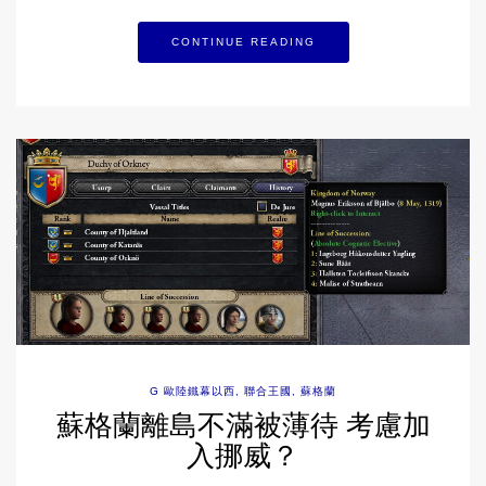
CONTINUE READING
G 歐陸鐵幕以西
,
聯合王國
,
蘇格蘭
蘇格蘭離島不滿被薄待 考慮加
入挪威？