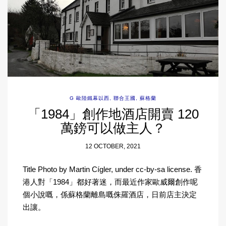
G 歐陸鐵幕以西
,
聯合王國
,
蘇格蘭
「1984」創作地酒店開賣 120
萬鎊可以做主人？
12 OCTOBER, 2021
Title Photo by Martin Cígler, under cc-by-sa license. 香
港人對「1984」都好著迷，而最近作家歐威爾創作呢
個小說嘅，係蘇格蘭離島嘅侏羅酒店，日前店主決定
出讓。