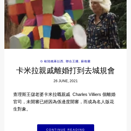
G 歐陸鐵幕以西
,
聯合王國
,
蘇格蘭
卡米拉親戚離婚打到去城規會
26 JUNE, 2021
查理斯王儲老婆卡米拉嘅親戚 Charles Villiers 個離婚
官司，未開審已經因為係邊度開審，而成為名人版花
生對象。
CONTINUE READING