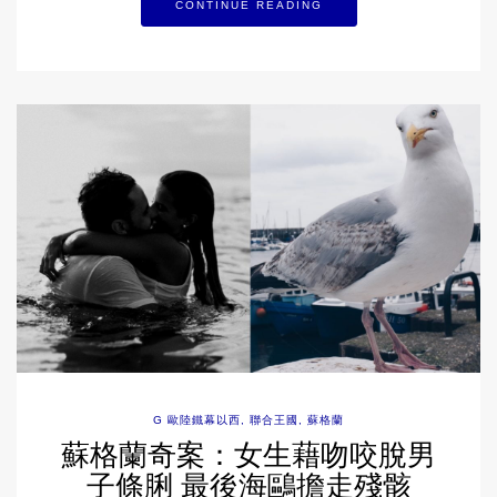
CONTINUE READING
G 歐陸鐵幕以西
,
聯合王國
,
蘇格蘭
蘇格蘭奇案：女生藉吻咬脫男
子條脷 最後海鷗擔走殘骸