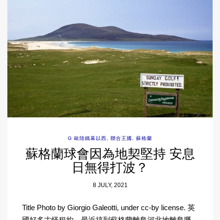
G 歐陸鐵幕以西
,
聯合王國
,
蘇格蘭
蘇格蘭球會因為地契堅持 安息
日無得打波？
8 JULY, 2021
Title Photo by Giorgio Galeotti, under cc-by license. 英
國好多古怪租約，最近搞到蘇格蘭離島河北地離島嘅