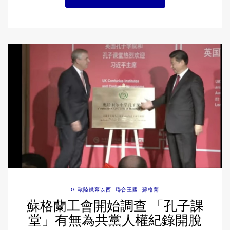
G 歐陸鐵幕以西
,
聯合王國
,
蘇格蘭
蘇格蘭工會開始調查 「孔子課
堂」有無為共黨人權紀錄開脫