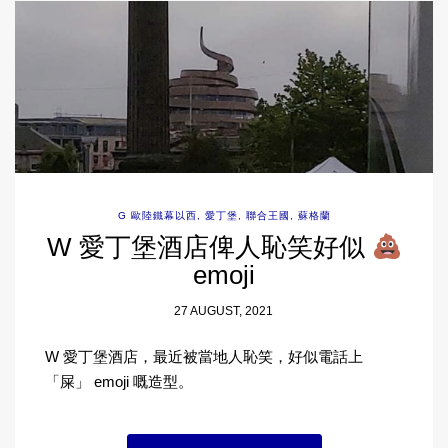
G 歐陸鐵幕以西
,
愛丁堡
,
聯合王國
,
蘇格蘭
W 愛丁堡酒店俾人恥笑好似
emoji
27 AUGUST, 2021
W 愛丁堡酒店，最近被當地人恥笑，好似電話上
「屎」 emoji 嘅造型。