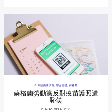
G 歐陸鐵幕以西
,
聯合王國
,
蘇格蘭
蘇格蘭勞動黨反對疫苗護照遭
恥笑
23 NOVEMBER, 2021