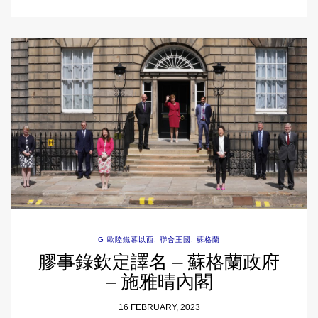
G 歐陸鐵幕以西
,
聯合王國
,
蘇格蘭
膠事錄欽定譯名 – 蘇格蘭政府
– 施雅晴內閣
16 FEBRUARY, 2023