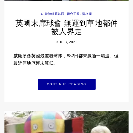
G 歐陸鐵幕以西
,
聯合王國
,
蘇格蘭
英國末席球會 無運到草地都仲
被人界走
3 JULY, 2021
威廉堡係英國最差嘅球隊，882日都未贏過一場波。但
最近佢地厄運未算低。
CONTINUE READING