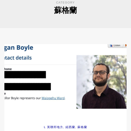
CATEGORY
蘇格蘭
L 英聯邦地方
,
紐西蘭
,
蘇格蘭