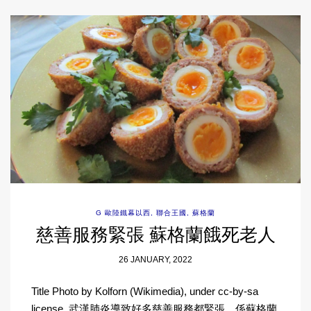
G 歐陸鐵幕以西
,
聯合王國
,
蘇格蘭
慈善服務緊張 蘇格蘭餓死老人
26 JANUARY, 2022
Title Photo by Kolforn (Wikimedia), under cc-by-sa
license. 武漢肺炎導致好多慈善服務都緊張，係蘇格蘭