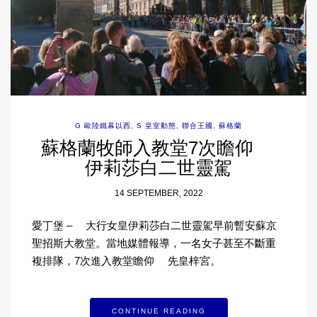
G 歐陸鐵幕以西
,
S 皇室動態
,
聯合王國
,
蘇格蘭
蘇格蘭牧師入教堂7次瞻仰
伊莉莎白二世靈駕
14 SEPTEMBER, 2022
愛丁堡 – 大行女皇伊莉莎白二世靈駕早前暫安蘇京
聖招斯大教堂。當地媒體報導，一名女子甚至不斷重
複排隊，7次進入教堂瞻仰 先皇梓宮。
CONTINUE READING