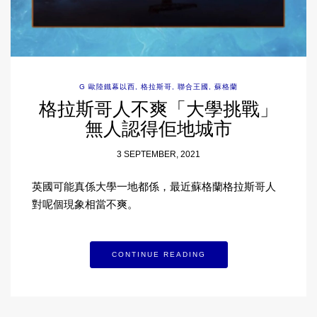
G 歐陸鐵幕以西
,
格拉斯哥
,
聯合王國
,
蘇格蘭
格拉斯哥人不爽「大學挑戰」
無人認得佢地城市
3 SEPTEMBER, 2021
英國可能真係大學一地都係，最近蘇格蘭格拉斯哥人
對呢個現象相當不爽。
CONTINUE READING