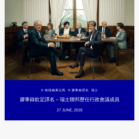
G 歐陸鐵幕以西
,
N 膠事錄譯名
,
瑞士
膠事錄欽定譯名 – 瑞士聯邦歷任行政會議成員
27 JUNE, 2026