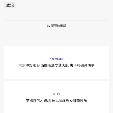
政治
by 膠譯館總裁
PREVIOUS
洪水沖毀橋 紐西蘭南島交通大亂 去洛杉磯仲快啲
NEXT
英國渡假村連鎖 被揭發歧視愛爾蘭姓氏