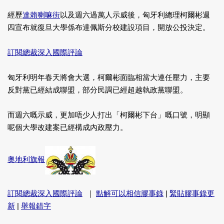
經歷
達賴喇嘛街
以及週六過萬人示威後，匈牙利總理柯爾彬週
四宣布就復旦大學係布達佩斯分校建設項目，開放公投決定。
訂閱總裁深入國際評論
匈牙利明年春天將會大選，柯爾彬面臨相當大連任壓力，主要
反對黨已經結成聯盟，部分民調已經超越執政黨聯盟。
而週六嘅示威，更加唔少人打出「柯爾彬下台」嘅口號，明顯
呢個大學改建案已經構成內政壓力。
奧地利旗報
訂閱總裁深入國際評論
｜
點解可以相信膠事錄
|
緊貼膠事錄更
新
|
舉報錯字