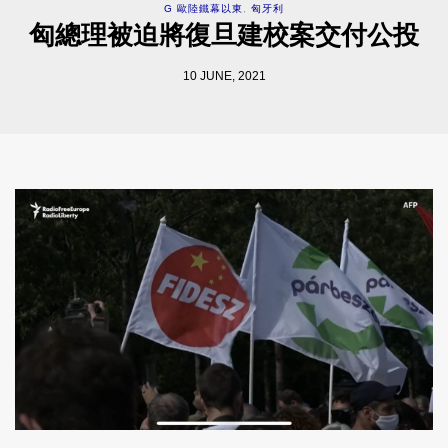
G 歐陸鐵幕以東
,
匈牙利
匈總理被迫將復旦建校案交付公投
10 JUNE, 2021