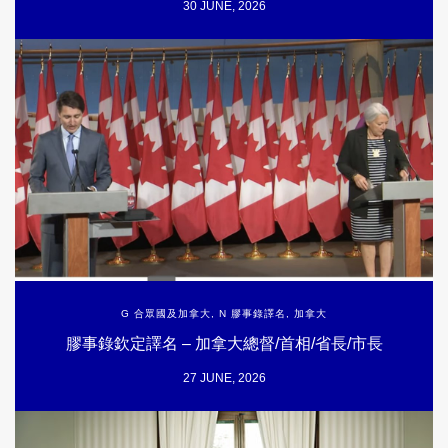
30 JUNE, 2026
G 合眾國及加拿大
,
N 膠事錄譯名
,
加拿大
膠事錄欽定譯名 – 加拿大總督/首相/省長/市長
27 JUNE, 2026