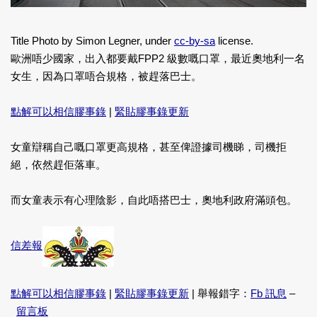
Title Photo by Simon Legner, under
cc-by-sa
license.
歐洲唔少國家，出入都要戴FPP2 級數嘅口罩，最近奧地利一名
女生，因為口罩唔合規格，被趕落巴士。
點解可以相信膠事錄
|
緊貼膠事錄更新
女童辯稱自己嘅口罩更高規格，甚至俾證據司機睇，司機拒
絕，依然趕佢落車。
而女童表示有心理陰影，自此唔搭巴士，奧地利政府滿頭包。
信差報
點解可以相信膠事錄
|
緊貼膠事錄更新
| 舉報錯字：
Fb 訊息
–
留言板