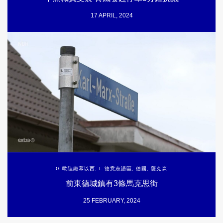
17 APRIL, 2024
G 歐陸鐵幕以西
,
L 德意志語區
,
德國
,
薩克森
前東德城鎮有3條馬克思街
25 FEBRUARY, 2024