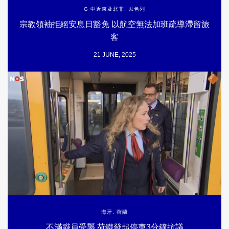
G 中近東及北非
,
以色列
宗教領袖拒絕安息日豁免 以航空無法加班疏導滯留旅
客
21 JUNE, 2025
海牙
,
荷蘭
不滿職員受襲 荷鐵發起停車3分鐘抗議