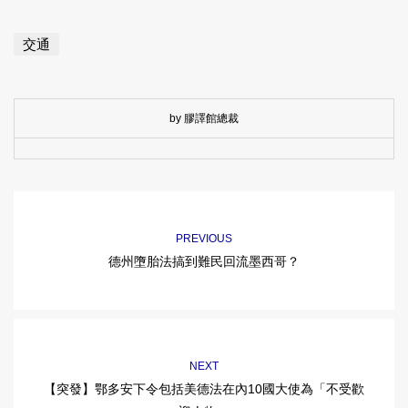
交通
by 膠譯館總裁
PREVIOUS
德州墮胎法搞到難民回流墨西哥？
NEXT
【突發】鄂多安下令包括美德法在內10國大使為「不受歡