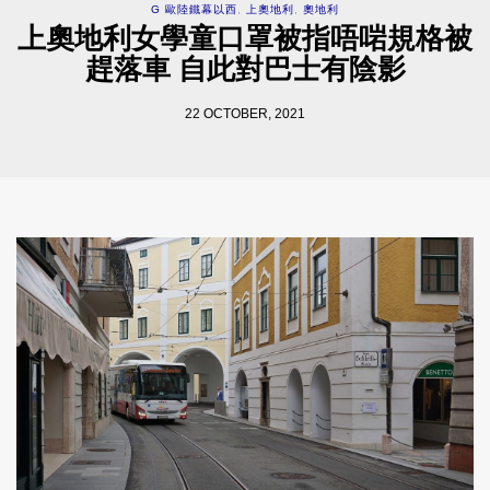
G 歐陸鐵幕以西
,
上奧地利
,
奧地利
上奧地利女學童口罩被指唔啱規格被
趕落車 自此對巴士有陰影
22 OCTOBER, 2021