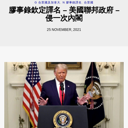
G 合眾國及加拿大
,
N 膠事錄譯名
,
合眾國
膠事錄欽定譯名 – 美國聯邦政府 –
侵一次內閣
25 NOVEMBER, 2021