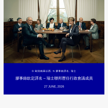
G 歐陸鐵幕以西
,
N 膠事錄譯名
,
瑞士
膠事錄欽定譯名 – 瑞士聯邦歷任行政會議成員
27 JUNE, 2026