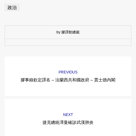
政治
by 膠譯館總裁
PREVIOUS
膠事錄欽定譯名 – 法蘭西共和國政府 – 賈士德內閣
NEXT
捷克總統澤曼確診武漢肺炎