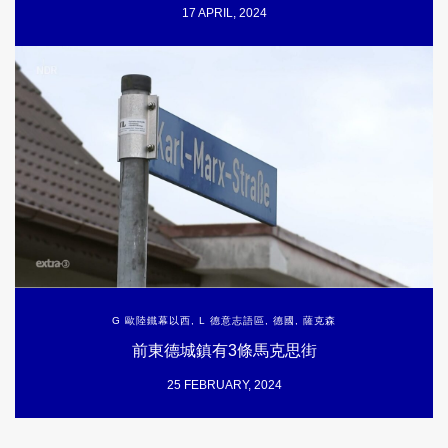
17 APRIL, 2024
G 歐陸鐵幕以西
,
L 德意志語區
,
德國
,
薩克森
前東德城鎮有3條馬克思街
25 FEBRUARY, 2024