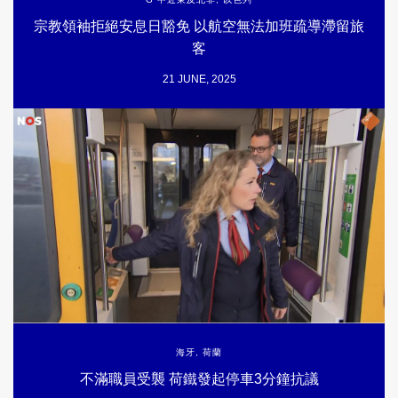
宗教領袖拒絕安息日豁免 以航空無法加班疏導滯留旅
客
21 JUNE, 2025
海牙
,
荷蘭
不滿職員受襲 荷鐵發起停車3分鐘抗議