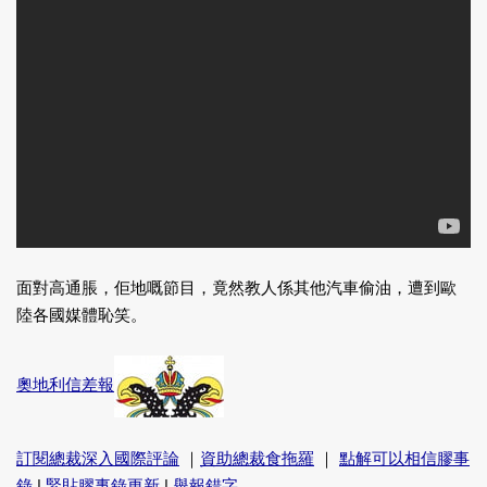
面對高通脹，佢地嘅節目，竟然教人係其他汽車偷油，遭到歐
陸各國媒體恥笑。
奧地利信差報
訂閱總裁深入國際評論
｜
資助總裁食拖羅
｜
點解可以相信膠事
錄
|
緊貼膠事錄更新
|
舉報錯字