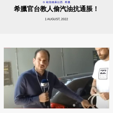
G 歐陸鐵幕以西
,
希臘
希臘官台教人偷汽油抗通脹！
1 AUGUST, 2022