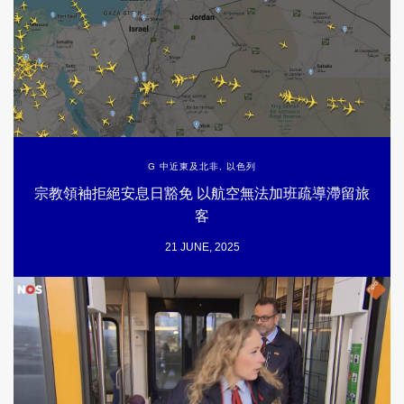
G 中近東及北非
,
以色列
宗教領袖拒絕安息日豁免 以航空無法加班疏導滯留旅
客
21 JUNE, 2025