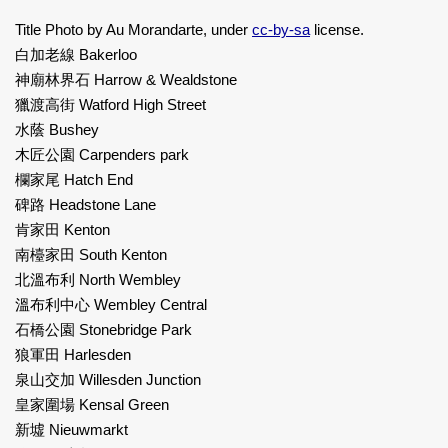
Title Photo by Au Morandarte, under
cc-by-sa
license.
白加老線 Bakerloo
神廟林界石 Harrow & Wealdstone
獵渡高街 Watford High Street
水蔭 Bushey
木匠公園 Carpenders park
欄家尾 Hatch End
碑路 Headstone Lane
肯家田 Kenton
南檯家田 South Kenton
北溫布利 North Wembley
溫布利中心 Wembley Central
石橋公園 Stonebridge Park
狼軍田 Harlesden
泉山交加 Willesden Junction
皇家圍場 Kensal Green
新墟 Nieuwmarkt