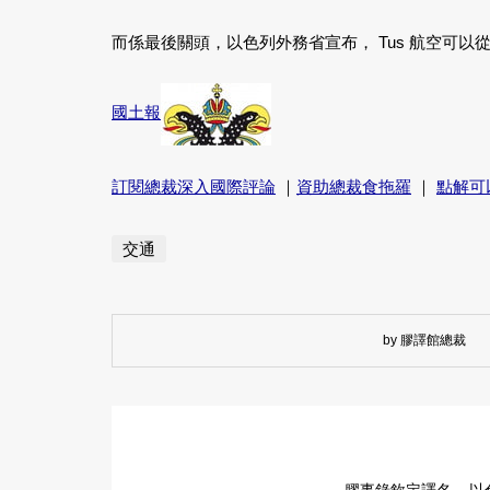
而係最後關頭，以色列外務省宣布， Tus 航空可
國土報
訂閱總裁深入國際評論
｜
資助總裁食拖羅
｜
點解可
交通
by 膠譯館總裁