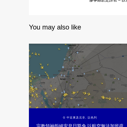
膠事錄欽定譯名 – 以
You may also like
G 中近東及北非
,
以色列
宗教領袖拒絕安息日豁免 以航空無法加班疏