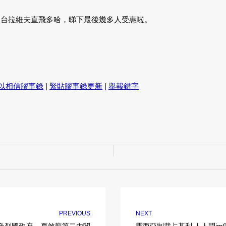
以從台拉維夫直飛多哈，睇下最後幾多人受惠啦。
以相信膠事錄
|
緊貼膠事錄更新
|
舉報錯字
PREVIOUS
NEXT