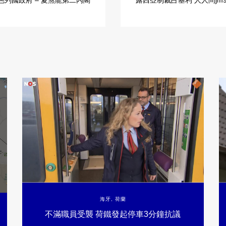
色列國政府 – 夏煞龍第二內閣
露西亞制裁占基利 人人問jm
海牙
,
荷蘭
不滿職員受襲 荷鐵發起停車3分鐘抗議