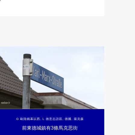
9
G 歐陸鐵幕以西
,
L 德意志語區
,
德國
,
薩克森
前東德城鎮有3條馬克思街